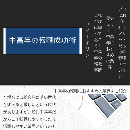
プロ
これ
にお
要チ
だけ
任
サ
ェッ
は知
せ！
イ
ク！
って
メリ
ト
中高
おこ
ット
TOP
>
要チェック！中高年におすすめの業界
ポ
年に
う！
だら
リ
おす
中高
けの
要チェック！中
シ
すめ
SPECIAL
年の
転職
ー
の業
高年におすすめ
転職
エー
界
事情
ジェ
の業界
ント
中高年の人たちが転職を考え
中高年の転職におすすめの業界をご紹介
た場合には総合的に若い世代
と比べると厳しいという現状
がありますが、逆に中高年だ
からこそ転職しやすかったり
活躍しやすい業界というのも