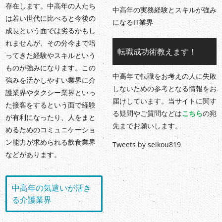
存在します。中高年の人たち
中高年の実務経験とスキルが強み
は若い世代に比べると今後の
になるIT業界
成長という面では劣るかもし
れませんが、その分今まで培
転職成功術教えます！
ってきた経験やスキルという
ものが強みになります。この
中高年で転職をお考えの人に失敗
強みを活かしやすい業界に介
しないための参考となる情報をお
護業界やタクシー業界といっ
届けしています。当サイトに関す
た接客をするという面で経験
る疑問やご質問などは
こちら
の宛
が有利になったり、人をまと
先までお願いします。
めるためのコミュニケーショ
ン能力が求められる飲食業界
Tweets by seikou819
などがあります。
中高年の気遣いが活き
る介護業界