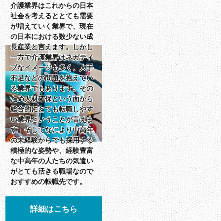
介護業界はこれからの日本
社会を考えるととても需要
が増えていく業界で、現在
の日本における数少ない成
長産業と言えます。しかし
一方で介護業界はネガティ
ブなイメージも多く、人手
不足などの問題を抱えてい
る業界でもあります。その
ため人材確保という面から
総合的にとても転職しやす
い業界ということが言えま
す。そしてなにより中高年
の未経験からでも採用する
積極的な姿勢や、経験豊富
な中高年の人たちの気遣い
がとても活きる職場なので
おすすめの転職先です。
詳細はこちら