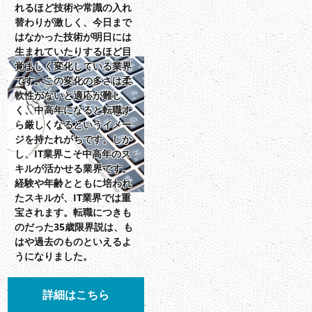
れるほど技術や常識の入れ
替わりが激しく、今日まで
はなかった技術が明日には
生まれていたりするほど目
覚ましく変化している業界
です。この変化の多さは柔
軟性がないと適応が難し
く、中高年になると転職す
ら厳しくなるというイメー
ジを持たれがちです。しか
し、IT業界こそ中高年のス
キルが活かせる業界です。
経験や年齢とともに培われ
たスキルが、IT業界では重
宝されます。転職につきも
のだった35歳限界説は、も
はや過去のものといえるよ
うになりました。
詳細はこちら