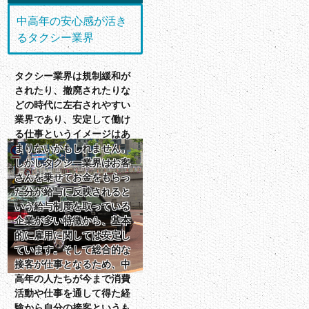
中高年の安心感が活き
るタクシー業界
タクシー業界は規制緩和が
されたり、撤廃されたりな
どの時代に左右されやすい
業界であり、安定して働け
る仕事というイメージはあ
まりないかもしれません。
しかしタクシー業界はお客
さんを乗せてお金をもらっ
た分が給与に反映されると
いう給与制度を取っている
企業が多い特徴から、基本
的に雇用に関しては安定し
ています。そして総合的な
接客が仕事となるため、中
高年の人たちが今まで消費
活動や仕事を通して得た経
験から自分の接客というも