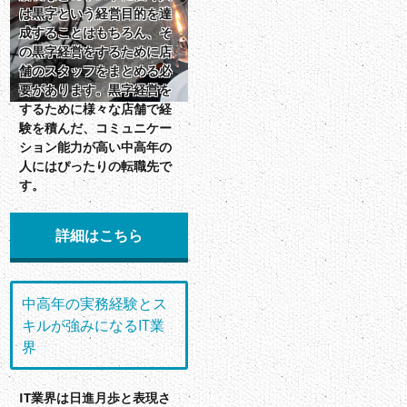
は黒字という経営目的を達
成することはもちろん、そ
の黒字経営をするために店
舗のスタッフをまとめる必
要があります。黒字経営を
するために様々な店舗で経
験を積んだ、コミュニケー
ション能力が高い中高年の
人にはぴったりの転職先で
す。
詳細はこちら
中高年の実務経験とス
キルが強みになるIT業
界
IT業界は日進月歩と表現さ